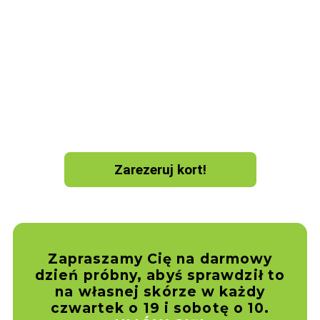
Zagraj w padla na 5 nowoczesnych, krytych
kortach w ProPadel Warszawa. To miejsce
stworzone z myślą o graczach – zarówno tych,
którzy dopiero zaczynają, jak i regularnie trenują.
Oferujemy zajęcia indywidualne, szkółki, turnieje i
ligę klubową. Grasz z ekipą, z trenerem albo solo, a
z kartą Multisport korzystasz ze specjalnej zniżki
na wynajem kortów i treningi.
Zarezeruj kort!
Zapraszamy Cię na darmowy
dzień próbny, abyś sprawdził to
na własnej skórze w każdy
czwartek o 19 i sobotę o 10.