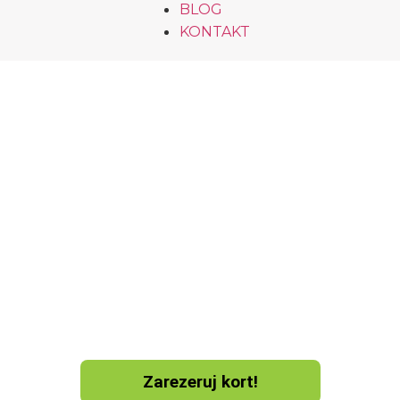
BLOG
KONTAKT
ProPadel Jutrzenki
Zagraj w padla na 5 nowoczesnych, krytych kortach
w ProPadel Warszawa. To miejsce stworzone z
myślą o graczach – zarówno tych, którzy dopiero
zaczynają, jak i regularnie trenują. Oferujemy zajęcia
indywidualne, szkółki, turnieje i ligę klubową. Grasz z
ekipą, z trenerem albo solo, a z kartą Multisport
korzystasz ze specjalnej zniżki na wynajem kortów i
treningi.
Zarezeruj kort!