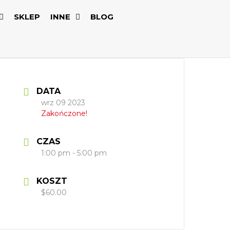
SKLEP
INNE
BLOG
DATA
wrz 09 2023
Zakończone!
CZAS
1:00 pm - 5:00 pm
KOSZT
$60.00