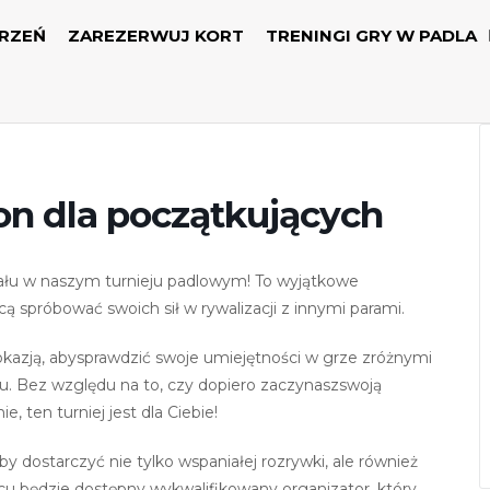
RZEŃ
ZAREZERWUJ KORT
TRENINGI GRY W PADLA
on dla początkujących
ału w naszym turnieju padlowym! To wyjątkowe
cą spróbować swoich sił w rywalizacji z innymi parami.
okazją​,​ abysprawdzić swoje umiejętności w grze zróżnymi
. Bez względu na to​,​ czy dopiero zaczynaszswoją
,​ ten turniej jest dla Ciebie!
by dostarczyć nie tylko wspaniałej rozrywki​,​ ale również
cu będzie dostępny wykwalifikowany organizator​,​ który