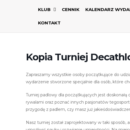
KLUB
CENNIK
KALENDARZ WYDA
KONTAKT
Kopia Turniej Decathl
Zapraszamy wszystkie osoby początkujące do udzi
wydarzenie stworzone specjalnie dla osób​,​ które ch
Turniej padlowy dla początkujących jest doskonałą 
rywalami oraz poznać innych pasjonatów tegosportu
przygodę z padlem​,​ czy masz już jakieśdoświadczenie​
Nasz turniej został zaprojektowany w taki sposób​,​ a
umożliwić naukę i rozwijanie umiejętności. Na miejs