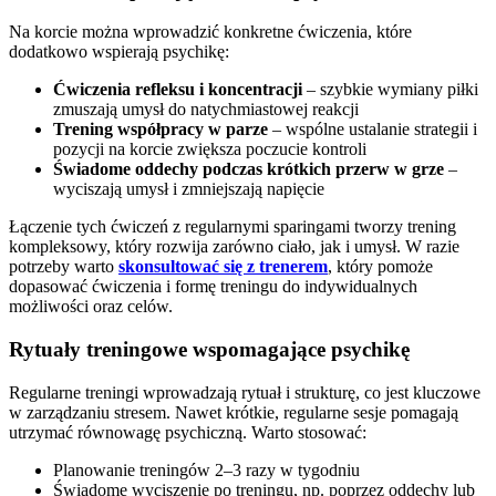
Na korcie można wprowadzić konkretne ćwiczenia, które
dodatkowo wspierają psychikę:
Ćwiczenia refleksu i koncentracji
– szybkie wymiany piłki
zmuszają umysł do natychmiastowej reakcji
Trening współpracy w parze
– wspólne ustalanie strategii i
pozycji na korcie zwiększa poczucie kontroli
Świadome oddechy podczas krótkich przerw w grze
–
wyciszają umysł i zmniejszają napięcie
Łączenie tych ćwiczeń z regularnymi sparingami tworzy trening
kompleksowy, który rozwija zarówno ciało, jak i umysł. W razie
potrzeby warto
skonsultować się z trenerem
, który pomoże
dopasować ćwiczenia i formę treningu do indywidualnych
możliwości oraz celów.
Rytuały treningowe wspomagające psychikę
Regularne treningi wprowadzają rytuał i strukturę, co jest kluczowe
w zarządzaniu stresem. Nawet krótkie, regularne sesje pomagają
utrzymać równowagę psychiczną. Warto stosować:
Planowanie treningów 2–3 razy w tygodniu
Świadome wyciszenie po treningu, np. poprzez oddechy lub