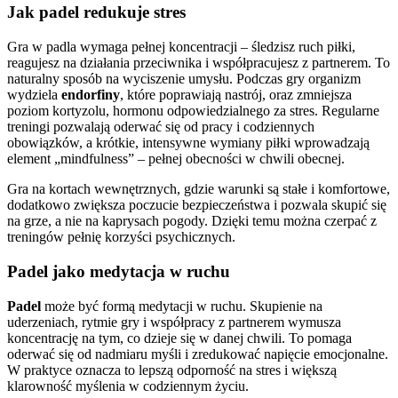
Jak padel redukuje stres
Gra w padla wymaga pełnej koncentracji – śledzisz ruch piłki,
reagujesz na działania przeciwnika i współpracujesz z partnerem. To
naturalny sposób na wyciszenie umysłu. Podczas gry organizm
wydziela
endorfiny
, które poprawiają nastrój, oraz zmniejsza
poziom kortyzolu, hormonu odpowiedzialnego za stres. Regularne
treningi pozwalają oderwać się od pracy i codziennych
obowiązków, a krótkie, intensywne wymiany piłki wprowadzają
element „mindfulness” – pełnej obecności w chwili obecnej.
Gra na kortach wewnętrznych, gdzie warunki są stałe i komfortowe,
dodatkowo zwiększa poczucie bezpieczeństwa i pozwala skupić się
na grze, a nie na kaprysach pogody. Dzięki temu można czerpać z
treningów pełnię korzyści psychicznych.
Padel jako medytacja w ruchu
Padel
może być formą medytacji w ruchu. Skupienie na
uderzeniach, rytmie gry i współpracy z partnerem wymusza
koncentrację na tym, co dzieje się w danej chwili. To pomaga
oderwać się od nadmiaru myśli i zredukować napięcie emocjonalne.
W praktyce oznacza to lepszą odporność na stres i większą
klarowność myślenia w codziennym życiu.