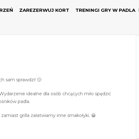
RZEŃ
ZAREZERWUJ KORT
TRENINGI GRY W PADLA
ech sam sprawdzi! 🙂
ydarzenie idealne dla osób chcących miło spędzić
ośników padla.
amiast grilla załatwiamy inne smakołyki. 😀