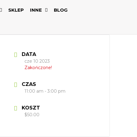
SKLEP
INNE
BLOG
DATA
cze 10 2023
Zakończone!
CZAS
11:00 am - 3:00 pm
KOSZT
$50.00